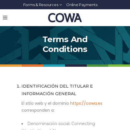
Forms & Resources
Online Payments
Terms And
Conditions
IDENTIFICACIÓN DEL TITULAR E
INFORMACIÓN GENERAL
El sitio web y el dominio
https://cowa.es
corresponden a:
Denominación social: Connecting