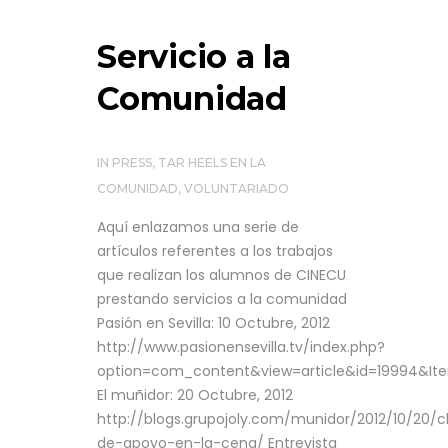
Servicio a la
Comunidad
IN
PRESS
,
TAR HEELS EN LA
COMUNIDAD
,
VOLUNTARIADO
Aquí enlazamos una serie de
artículos referentes a los trabajos
que realizan los alumnos de CINECU
prestando servicios a la comunidad
Pasión en Sevilla: 10 Octubre, 2012
http://www.pasionensevilla.tv/index.php?
option=com_content&view=article&id=19994&It
El muñidor: 20 Octubre, 2012
http://blogs.grupojoly.com/munidor/2012/10/20/c
de-apoyo-en-la-cena/ Entrevista