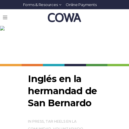
Forms & Resources
Online Payments
Tar Heels En La
Comunidad
Inglés en la
hermandad de
San Bernardo
IN
PRESS
,
TAR HEELS EN LA
COMUNIDAD
,
VOLUNTARIADO