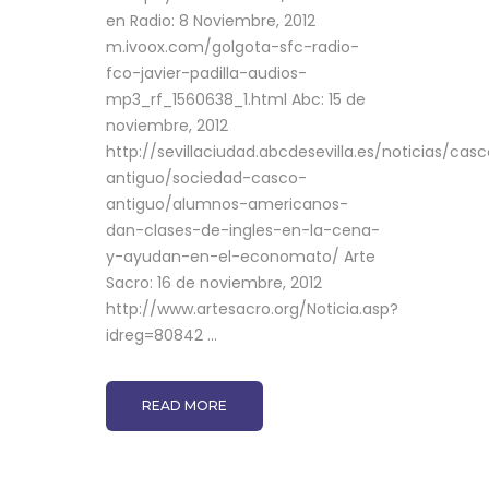
en Radio: 8 Noviembre, 2012
m.ivoox.com/golgota-sfc-radio-
fco-javier-padilla-audios-
mp3_rf_1560638_1.html Abc: 15 de
noviembre, 2012
http://sevillaciudad.abcdesevilla.es/noticias/cas
antiguo/sociedad-casco-
antiguo/alumnos-americanos-
dan-clases-de-ingles-en-la-cena-
y-ayudan-en-el-economato/ Arte
Sacro: 16 de noviembre, 2012
http://www.artesacro.org/Noticia.asp?
idreg=80842 ...
READ MORE